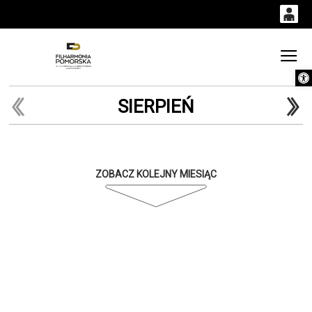
0
0,00
Gł
Otwórz 
'
PLN
SIERPIEŃ
14
53
ZOBACZ KOLEJNY MIESIĄC