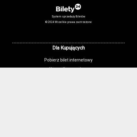
System sprzedaży Biletów
© 2024 Wszelkie prawa zastrzeżone
Dla Kupujących
Pobierz bilet internetowy
Komunikaty, zmiany
Newsletter
Kontakt
Regulamin zakupów internetowych
Polityka cookies