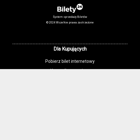
System sprzedaży Biletów
© 2024 Wszelkie prawa zastrzeżone
Dla Kupujących
Pobierz bilet internetowy
Komunikaty, zmiany
Newsletter
Kontakt
Regulamin zakupów internetowych
Polityka cookies