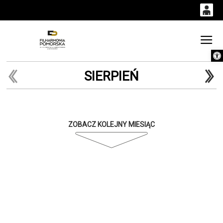
0
0,00
Gł
Otwórz 
'
PLN
SIERPIEŃ
14
53
ZOBACZ KOLEJNY MIESIĄC