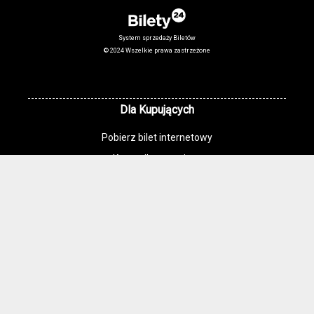
System sprzedaży Biletów
© 2024 Wszelkie prawa zastrzeżone
Dla Kupujących
Pobierz bilet internetowy
Komunikaty, zmiany
Newsletter
Kontakt
Regulamin zakupów internetowych
Polityka cookies