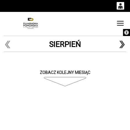
0
0,00
Gł
Otwórz 
'
PLN
SIERPIEŃ
14
54
ZOBACZ KOLEJNY MIESIĄC