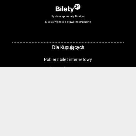
System sprzedaży Biletów
© 2024 Wszelkie prawa zastrzeżone
Dla Kupujących
Pobierz bilet internetowy
Komunikaty, zmiany
Newsletter
Kontakt
Regulamin zakupów internetowych
Polityka cookies