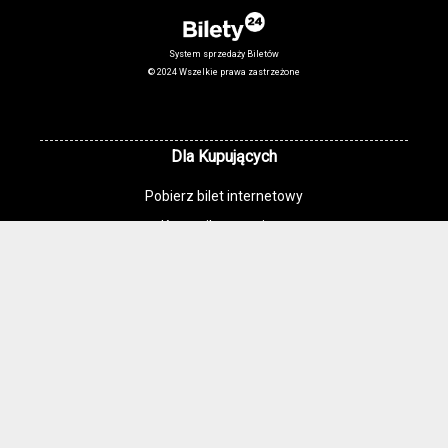
System sprzedaży Biletów
© 2024 Wszelkie prawa zastrzeżone
Dla Kupujących
Pobierz bilet internetowy
Komunikaty, zmiany
Newsletter
Kontakt
Regulamin zakupów internetowych
Polityka cookies