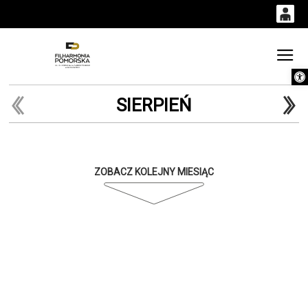
0
0,00
Gł
Otwórz 
'
PLN
SIERPIEŃ
14
52
ZOBACZ KOLEJNY MIESIĄC