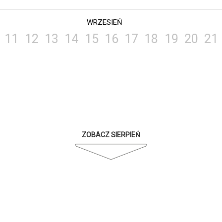
WRZESIEŃ
11
12
13
14
15
16
17
18
19
20
21
ZOBACZ SIERPIEŃ