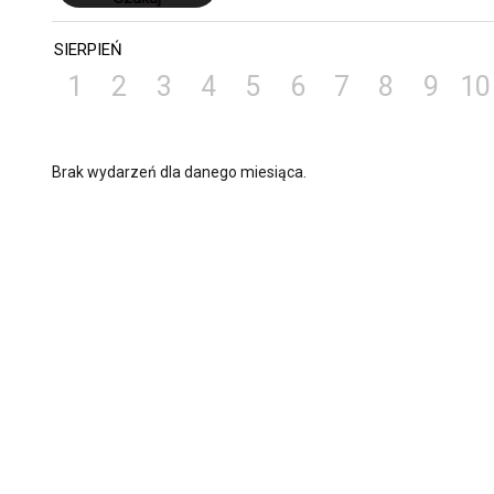
SIERPIEŃ
1
2
3
4
5
6
7
8
9
10
Brak wydarzeń dla danego miesiąca.