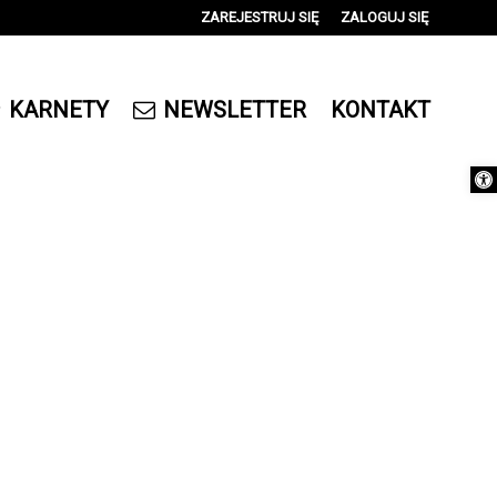
ZAREJESTRUJ SIĘ
ZALOGUJ SIĘ
0
0,00
KARNETY
NEWSLETTER
KONTAKT
PLN
Otwórz 
14