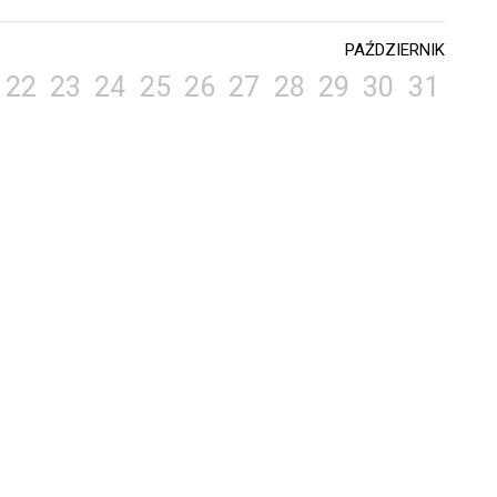
PAŹDZIERNIK
22
23
24
25
26
27
28
29
30
31