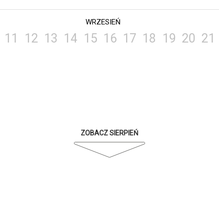
WRZESIEŃ
11
12
13
14
15
16
17
18
19
20
21
ZOBACZ SIERPIEŃ