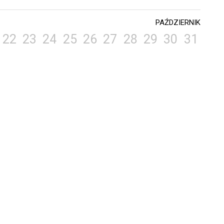
PAŹDZIERNIK
22
23
24
25
26
27
28
29
30
31