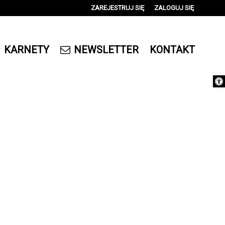
ZAREJESTRUJ SIĘ
ZALOGUJ SIĘ
0
0,00
KARNETY
NEWSLETTER
KONTAKT
PLN
Otwórz 
14