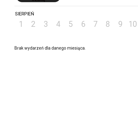
SIERPIEŃ
1
2
3
4
5
6
7
8
9
10
Brak wydarzeń dla danego miesiąca.