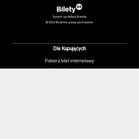
System sprzedaży Biletów
© 2024 Wszelkie prawa zastrzeżone
Dla Kupujących
Pobierz bilet internetowy
Komunikaty, zmiany
Newsletter
Kontakt
Regulamin zakupów internetowych
Polityka cookies