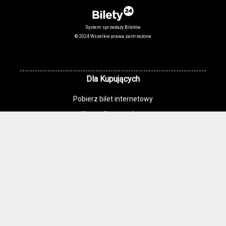
System sprzedaży Biletów
© 2024 Wszelkie prawa zastrzeżone
Dla Kupujących
Pobierz bilet internetowy
Komunikaty, zmiany
Newsletter
Kontakt
Regulamin zakupów internetowych
Polityka cookies