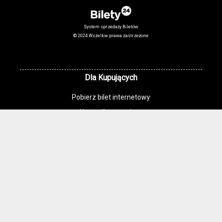
System sprzedaży Biletów
© 2024 Wszelkie prawa zastrzeżone
Dla Kupujących
Pobierz bilet internetowy
Komunikaty, zmiany
Newsletter
Kontakt
Regulamin zakupów internetowych
Polityka cookies