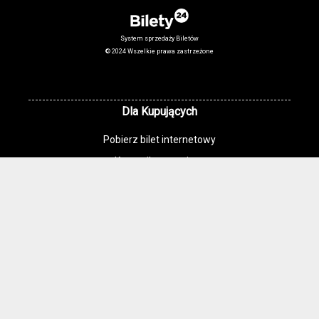
System sprzedaży Biletów
© 2024 Wszelkie prawa zastrzeżone
Dla Kupujących
Pobierz bilet internetowy
Komunikaty, zmiany
Newsletter
Kontakt
Regulamin zakupów internetowych
Polityka cookies