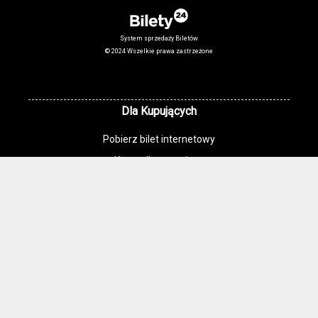
System sprzedaży Biletów
© 2024 Wszelkie prawa zastrzeżone
Dla Kupujących
Pobierz bilet internetowy
Komunikaty, zmiany
Newsletter
Kontakt
Regulamin zakupów internetowych
Polityka cookies