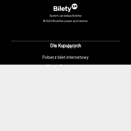
System sprzedaży Biletów
© 2024 Wszelkie prawa zastrzeżone
Dla Kupujących
Pobierz bilet internetowy
Komunikaty, zmiany
Newsletter
Kontakt
Regulamin zakupów internetowych
Polityka cookies