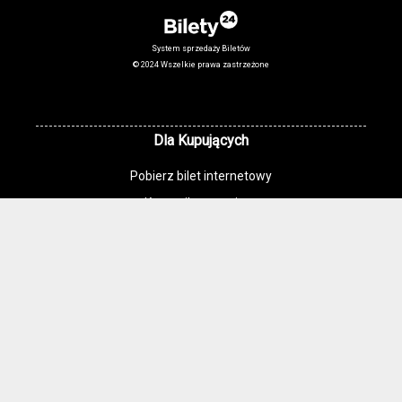
System sprzedaży Biletów
© 2024 Wszelkie prawa zastrzeżone
Dla Kupujących
Pobierz bilet internetowy
Komunikaty, zmiany
Newsletter
Kontakt
Regulamin zakupów internetowych
Polityka cookies