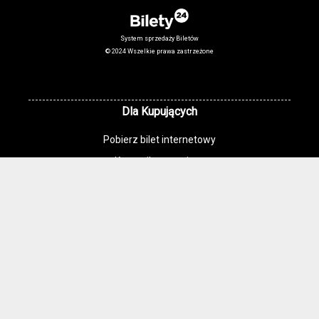
System sprzedaży Biletów
© 2024 Wszelkie prawa zastrzeżone
Dla Kupujących
Pobierz bilet internetowy
Komunikaty, zmiany
Newsletter
Kontakt
Regulamin zakupów internetowych
Polityka cookies