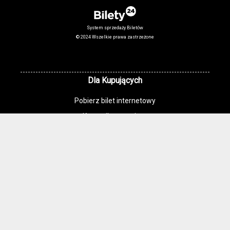
System sprzedaży Biletów
© 2024 Wszelkie prawa zastrzeżone
Dla Kupujących
Pobierz bilet internetowy
Komunikaty, zmiany
Newsletter
Kontakt
Regulamin zakupów internetowych
Polityka cookies