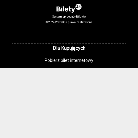
System sprzedaży Biletów
© 2024 Wszelkie prawa zastrzeżone
Dla Kupujących
Pobierz bilet internetowy
Komunikaty, zmiany
Newsletter
Kontakt
Regulamin zakupów internetowych
Polityka cookies