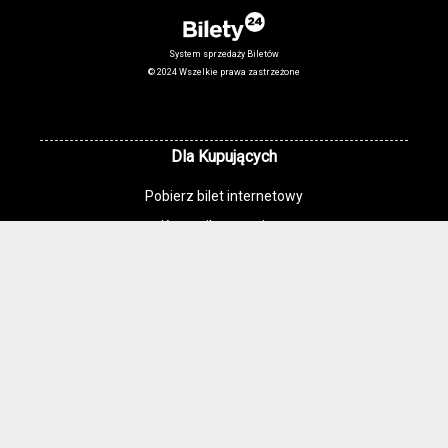
System sprzedaży Biletów
© 2024 Wszelkie prawa zastrzeżone
Dla Kupujących
Pobierz bilet internetowy
Komunikaty, zmiany
Newsletter
Kontakt
Regulamin zakupów internetowych
Polityka cookies