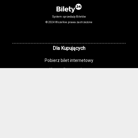
System sprzedaży Biletów
© 2024 Wszelkie prawa zastrzeżone
Dla Kupujących
Pobierz bilet internetowy
Komunikaty, zmiany
Newsletter
Kontakt
Regulamin zakupów internetowych
Polityka cookies