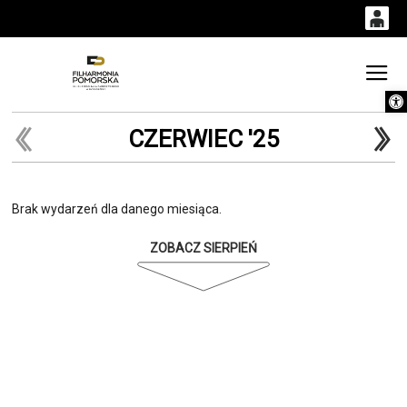
0
0,00
Gł
Otwórz 
'
PLN
CZERWIEC '25
14
53
Brak wydarzeń dla danego miesiąca.
ZOBACZ SIERPIEŃ