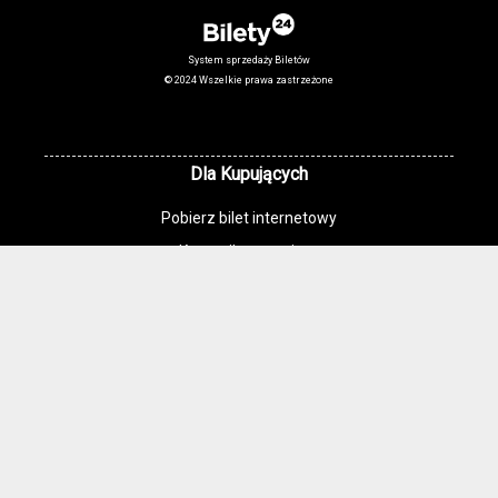
System sprzedaży Biletów
© 2024 Wszelkie prawa zastrzeżone
Dla Kupujących
Pobierz bilet internetowy
Komunikaty, zmiany
Newsletter
Kontakt
Regulamin zakupów internetowych
Polityka cookies