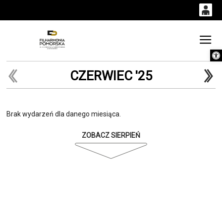
0
0,00
Gł
Otwórz 
'
PLN
CZERWIEC '25
14
53
Brak wydarzeń dla danego miesiąca.
ZOBACZ SIERPIEŃ