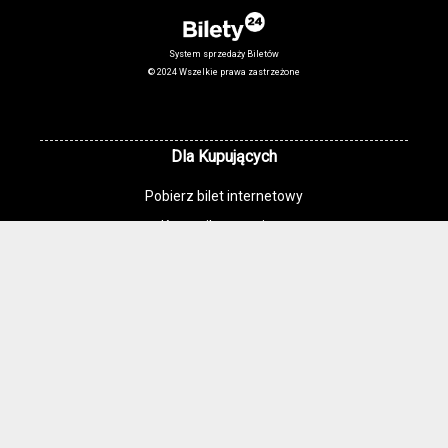
System sprzedaży Biletów
© 2024 Wszelkie prawa zastrzeżone
Dla Kupujących
Pobierz bilet internetowy
Komunikaty, zmiany
Newsletter
Kontakt
Regulamin zakupów internetowych
Polityka cookies