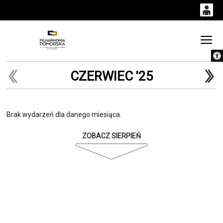
0
0,00
Gł
Otwórz 
'
PLN
CZERWIEC '25
14
52
Brak wydarzeń dla danego miesiąca.
ZOBACZ SIERPIEŃ