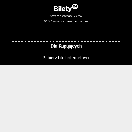
System sprzedaży Biletów
© 2024 Wszelkie prawa zastrzeżone
Dla Kupujących
Pobierz bilet internetowy
Komunikaty, zmiany
Newsletter
Kontakt
Regulamin zakupów internetowych
Polityka cookies