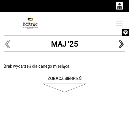
0
0,00
Gł
Otwórz 
'
PLN
MAJ '25
14
53
Brak wydarzeń dla danego miesiąca.
ZOBACZ SIERPIEŃ