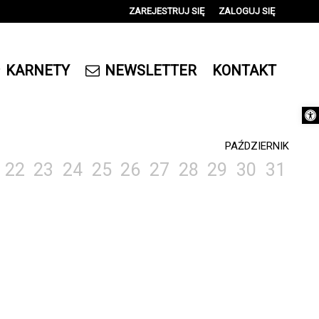
ZAREJESTRUJ SIĘ
ZALOGUJ SIĘ
0
0,00
KARNETY
NEWSLETTER
KONTAKT
PLN
Otwórz 
14
PAŹDZIERNIK
22
23
24
25
26
27
28
29
30
31