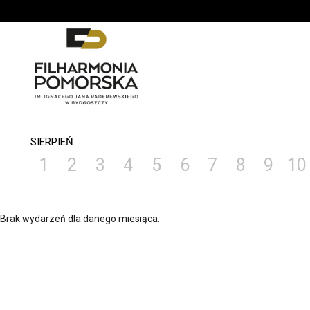
'
SIERPIEŃ
1
2
3
4
5
6
7
8
9
10
Brak wydarzeń dla danego miesiąca.