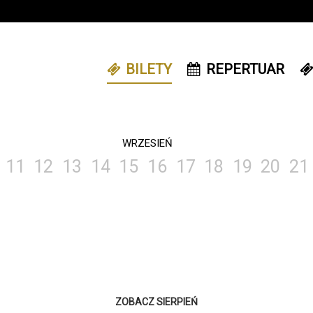
BILETY
REPERTUAR
WRZESIEŃ
11
12
13
14
15
16
17
18
19
20
21
ZOBACZ SIERPIEŃ