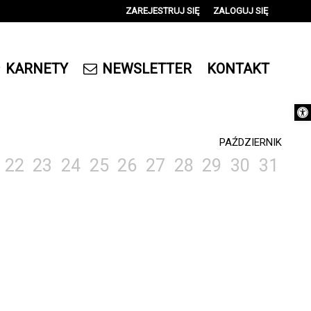
ZAREJESTRUJ SIĘ
ZALOGUJ SIĘ
0
0,00
KARNETY
NEWSLETTER
KONTAKT
PLN
Otwórz 
14
PAŹDZIERNIK
22
23
24
25
26
27
28
29
30
31