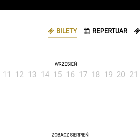
BILETY
REPERTUAR
WRZESIEŃ
11
12
13
14
15
16
17
18
19
20
21
ZOBACZ SIERPIEŃ