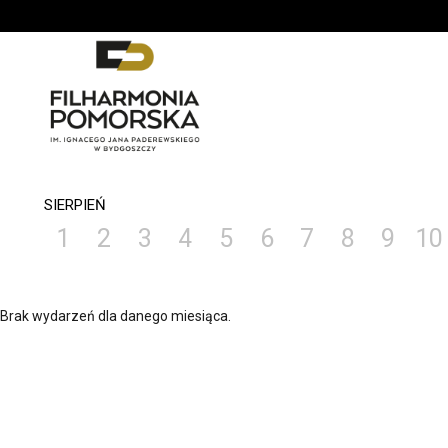
'
SIERPIEŃ
1
2
3
4
5
6
7
8
9
10
Brak wydarzeń dla danego miesiąca.