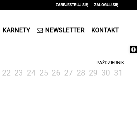
ZAREJESTRUJ SIĘ
ZALOGUJ SIĘ
0
0,00
KARNETY
NEWSLETTER
KONTAKT
PLN
Otwórz 
14
PAŹDZIERNIK
22
23
24
25
26
27
28
29
30
31