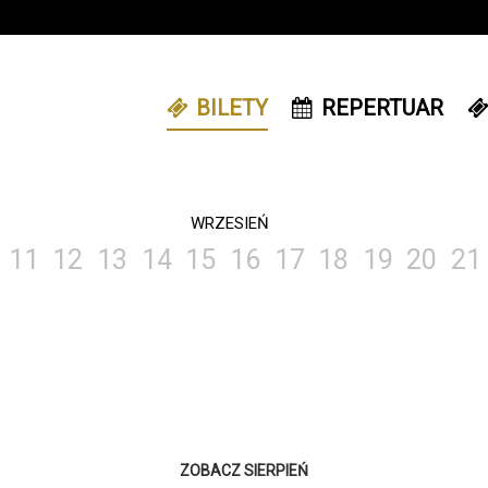
BILETY
REPERTUAR
WRZESIEŃ
11
12
13
14
15
16
17
18
19
20
21
ZOBACZ SIERPIEŃ