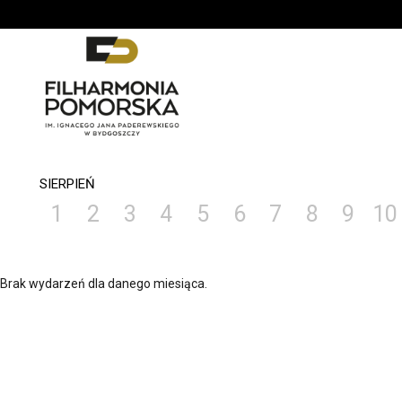
'
SIERPIEŃ
1
2
3
4
5
6
7
8
9
10
Brak wydarzeń dla danego miesiąca.