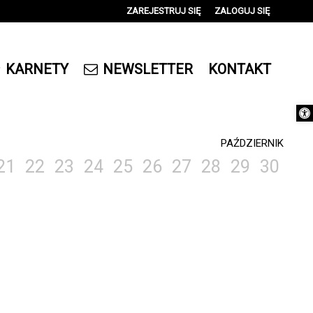
ZAREJESTRUJ SIĘ
ZALOGUJ SIĘ
0
0,00
KARNETY
NEWSLETTER
KONTAKT
PLN
Otwórz 
14
PAŹDZIERNIK
21
22
23
24
25
26
27
28
29
30