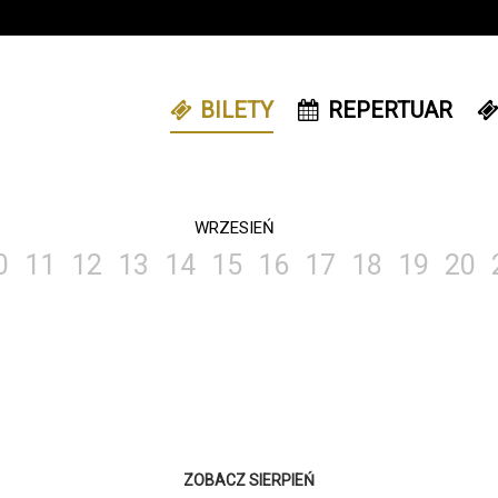
BILETY
REPERTUAR
WRZESIEŃ
0
11
12
13
14
15
16
17
18
19
20
ZOBACZ SIERPIEŃ