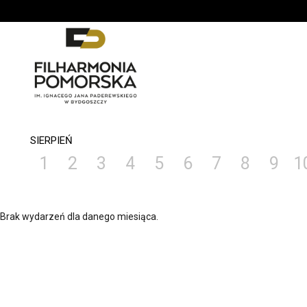
'
SIERPIEŃ
1
2
3
4
5
6
7
8
9
1
Brak wydarzeń dla danego miesiąca.