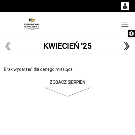
0
0,00
Gł
Otwórz 
'
PLN
KWIECIEŃ '25
14
53
Brak wydarzeń dla danego miesiąca.
ZOBACZ SIERPIEŃ