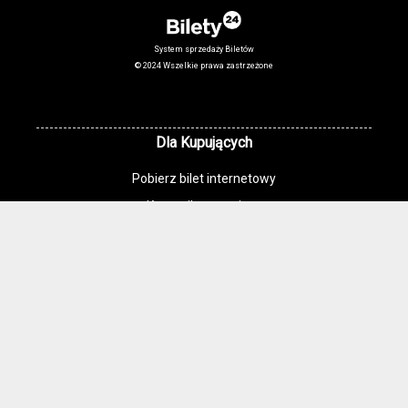
System sprzedaży Biletów
© 2024 Wszelkie prawa zastrzeżone
Dla Kupujących
Pobierz bilet internetowy
Komunikaty, zmiany
Newsletter
Kontakt
Regulamin zakupów internetowych
Polityka cookies