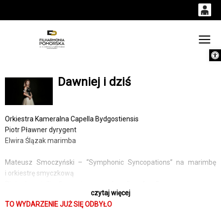
0
0,00
Gł
Otwórz 
'
PLN
Dawniej i dziś
14
51
Orkiestra Kameralna Capella Bydgostiensis
Piotr Pławner dyrygent
Elwira Ślązak marimba
Mateusz Smoczyński – “Symphonic Syncopations” na marimbę
i orkiestrę smyczkową
Pietro Locatelli – Concerto grosso f-moll op. 1 nr 8
czytaj więcej
Johann Sebastian Bach – Koncert na dwoje skrzypiec d-moll
TO WYDARZENIE JUŻ SIĘ ODBYŁO
Antonio Vivaldi – Concerto na smyczki Il Riposo RV270a