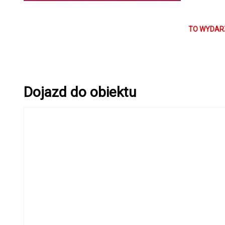
Arvo Pärt:
Da Pacem
TO WYDARZ
Nunc dimitt
Which was 
Dojazd do obiektu