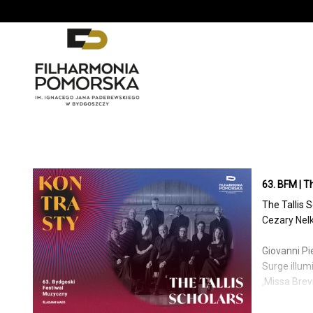
'
63. BFM | Th
The Tallis 
Cezary Nel
Giovanni Pie
Surge illum
,Missa Brevi
Lamentation
Nunc dimitt