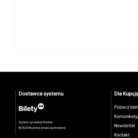
Dostawca systemu
Dla Kupuj
Pobierz bile
Komunikaty
System sprzedaży Biletów
Newsletter
© 2024 Wszelkie prawa zastrzeżone
Kontakt