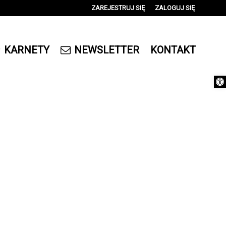
ZAREJESTRUJ SIĘ
ZALOGUJ SIĘ
0
0,00
KARNETY
NEWSLETTER
KONTAKT
PLN
Otwórz 
14