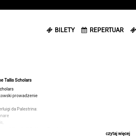
BILETY
REPERTUAR
e Tallis Scholars
Scholars
kowski prowadzenie
rluigi da Palestrina:
inare
s,
s a 6 (Lectio III Sabbato Sancto),
czytaj więcej
is