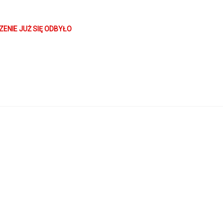
ENIE JUŻ SIĘ ODBYŁO
is
the son of…