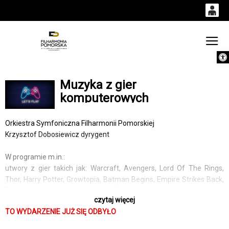
0
0,00
Gł
Otwórz 
'
PLN
Muzyka z gier
14
53
komputerowych
Orkiestra Symfoniczna Filharmonii Pomorskiej
Krzysztof Dobosiewicz dyrygent
W programie m.in.:
utwory z gier takich jak: Warcraft, Avengers, Lord Of The Rings,
Thor, Harry Potter, Growtopia, Batman Begins, Empire Strikes Back,
Transformers, Star Wars, Jurrasic Park
czytaj więcej
TO WYDARZENIE JUŻ SIĘ ODBYŁO