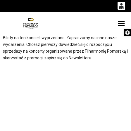
0
0,00
Gł
Otwórz 
'
PLN
Bilety na ten koncert wyprzedane. Zapraszamy na inne nasze
wydarzenia. Chcesz pierwszy dowiedzieć się o rozpoczęciu
sprzedaży na koncerty organizowane przez Filharmonię Pomorską i
14
51
skorzystać z promocji zapisz się do
Newsletteru