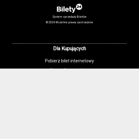
System sprzedaży Biletów
© 2024 Wszelkie prawa zastrzeżone
Dla Kupujących
Pobierz bilet internetowy
Komunikaty, zmiany
Newsletter
Kontakt
Regulamin zakupów internetowych
Polityka cookies