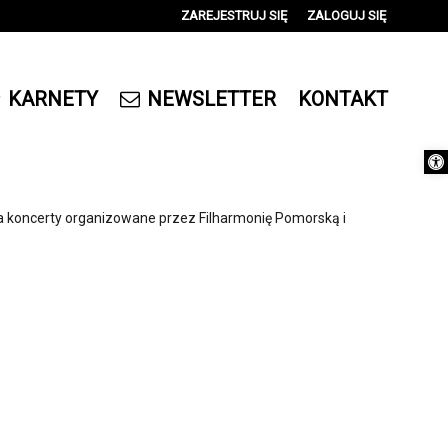
ZAREJESTRUJ SIĘ
ZALOGUJ SIĘ
0
0,00
KARNETY
NEWSLETTER
KONTAKT
PLN
Otwórz 
14
a koncerty organizowane przez Filharmonię Pomorską i