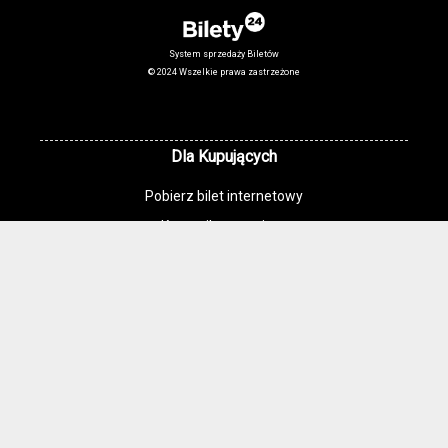
System sprzedaży Biletów
© 2024 Wszelkie prawa zastrzeżone
Dla Kupujących
Pobierz bilet internetowy
Komunikaty, zmiany
Newsletter
Kontakt
Regulamin zakupów internetowych
Polityka cookies