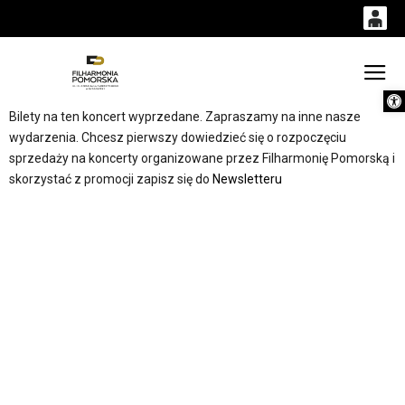
0
0,00
Gł
Otwórz 
'
PLN
Bilety na ten koncert wyprzedane. Zapraszamy na inne nasze
wydarzenia. Chcesz pierwszy dowiedzieć się o rozpoczęciu
sprzedaży na koncerty organizowane przez Filharmonię Pomorską i
14
53
skorzystać z promocji zapisz się do
Newsletteru