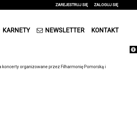
ZAREJESTRUJ SIĘ
ZALOGUJ SIĘ
0
0,00
KARNETY
NEWSLETTER
KONTAKT
PLN
Otwórz 
14
a koncerty organizowane przez Filharmonię Pomorską i