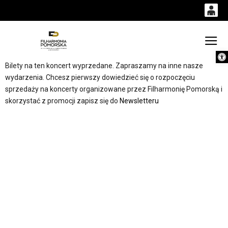
0
0,00
Gł
Otwórz 
'
PLN
Bilety na ten koncert wyprzedane. Zapraszamy na inne nasze
wydarzenia. Chcesz pierwszy dowiedzieć się o rozpoczęciu
sprzedaży na koncerty organizowane przez Filharmonię Pomorską i
14
53
skorzystać z promocji zapisz się do
Newsletteru