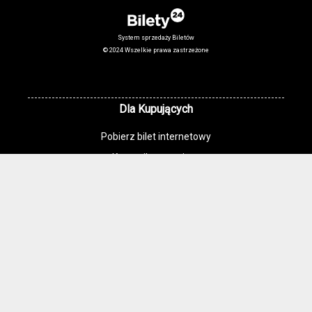
System sprzedaży Biletów
© 2024 Wszelkie prawa zastrzeżone
Dla Kupujących
Pobierz bilet internetowy
Komunikaty, zmiany
Newsletter
Kontakt
Regulamin zakupów internetowych
Polityka cookies