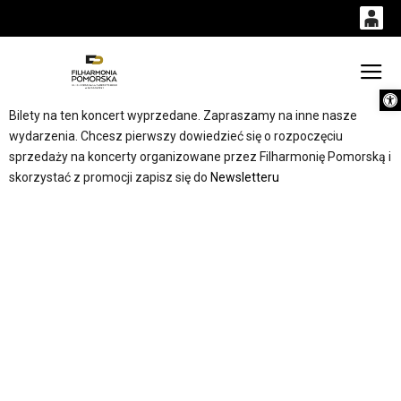
0
0,00
Gł
Otwórz 
'
PLN
Bilety na ten koncert wyprzedane. Zapraszamy na inne nasze
wydarzenia. Chcesz pierwszy dowiedzieć się o rozpoczęciu
sprzedaży na koncerty organizowane przez Filharmonię Pomorską i
14
53
skorzystać z promocji zapisz się do
Newsletteru