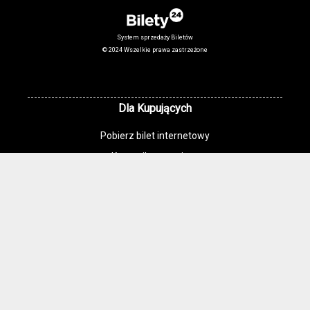
System sprzedaży Biletów
© 2024 Wszelkie prawa zastrzeżone
Dla Kupujących
Pobierz bilet internetowy
Komunikaty, zmiany
Newsletter
Kontakt
Regulamin zakupów internetowych
Polityka cookies