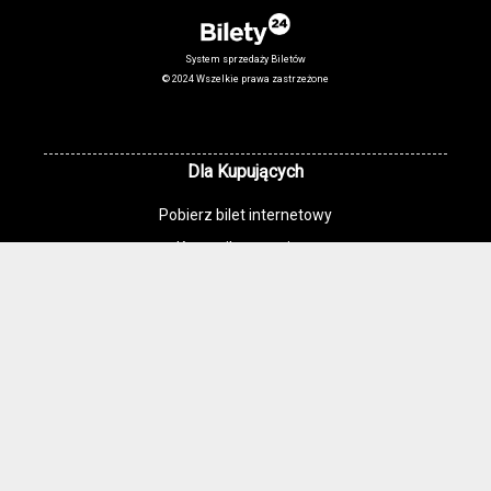
System sprzedaży Biletów
© 2024 Wszelkie prawa zastrzeżone
Dla Kupujących
Pobierz bilet internetowy
Komunikaty, zmiany
Newsletter
Kontakt
Regulamin zakupów internetowych
Polityka cookies