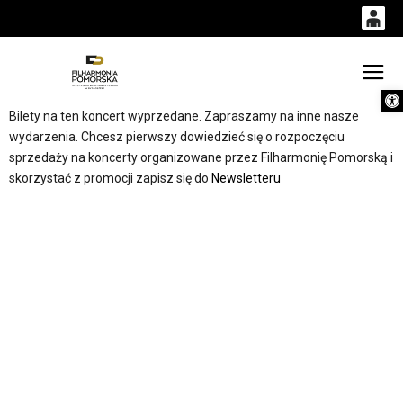
0
0,00
Gł
Otwórz 
'
PLN
Bilety na ten koncert wyprzedane. Zapraszamy na inne nasze
wydarzenia. Chcesz pierwszy dowiedzieć się o rozpoczęciu
sprzedaży na koncerty organizowane przez Filharmonię Pomorską i
14
50
skorzystać z promocji zapisz się do
Newsletteru