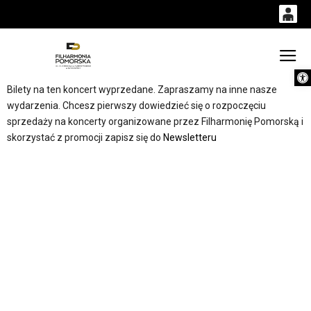
0
0,00
Gł
Otwórz 
'
PLN
Bilety na ten koncert wyprzedane. Zapraszamy na inne nasze
wydarzenia. Chcesz pierwszy dowiedzieć się o rozpoczęciu
sprzedaży na koncerty organizowane przez Filharmonię Pomorską i
14
54
skorzystać z promocji zapisz się do
Newsletteru