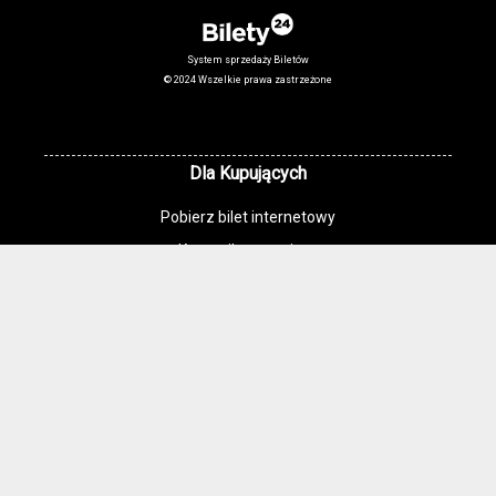
System sprzedaży Biletów
© 2024 Wszelkie prawa zastrzeżone
Dla Kupujących
Pobierz bilet internetowy
Komunikaty, zmiany
Newsletter
Kontakt
Regulamin zakupów internetowych
Polityka cookies