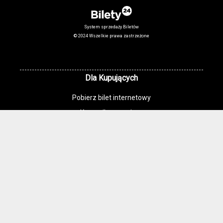
System sprzedaży Biletów
© 2024 Wszelkie prawa zastrzeżone
Dla Kupujących
Pobierz bilet internetowy
Komunikaty, zmiany
Newsletter
Kontakt
Regulamin zakupów internetowych
Polityka cookies